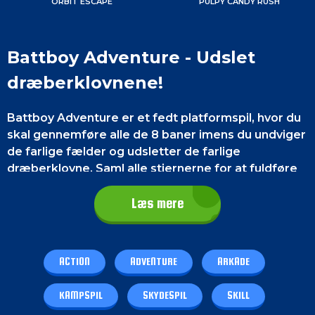
ORBIT ESCAPE
PULPY CANDY RUSH
Battboy Adventure - Udslet
dræberklovnene!
Battboy Adventure er et fedt platformspil, hvor du
skal gennemføre alle de 8 baner imens du undviger
de farlige fælder og udsletter de farlige
dræberklovne. Saml alle stjernerne for at fuldføre
spillet 100%. Sving dig over dybe kløfter med dine
special egenskaber.
Læs mere
ACTION
ADVENTURE
ARKADE
KAMPSPIL
SKYDESPIL
SKILL