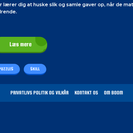
ærer dig at huske slik og samle gaver op, når de ma
drende.
knap på hver krukke når du spiller fra din
PC.
Tryk på 
Læs mere
l.
PUZZLES
SKILL
e inde i spillet, jo større bliver spillepladen.
Match de
t begrænset. Undgå at lave fejl, da du vil miste liv. G
PRIVATLIVS POLITIK OG VILKÅR
KONTAKT OS
OM BOOM