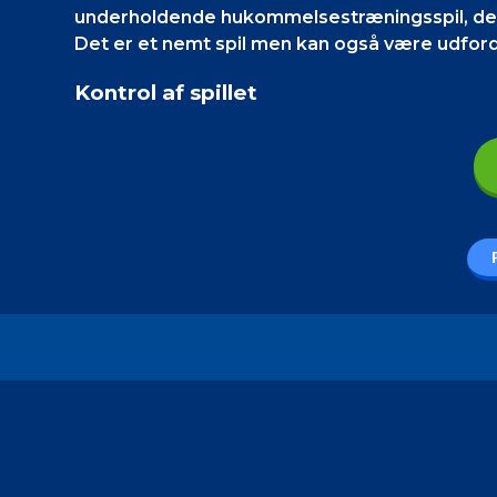
underholdende hukommelsestræningsspil, der l
Det er et nemt spil men kan også være udfor
Kontrol af spillet
Sådan styrer du spillet.
Tryk på musens højre 
på skærmen for at spille dette spil fra din
mobi
Sådan spiller du - Pulpy Candy Rush
Dette spil starter med et
2x2 gitter
. Jo længer
type slik, og du får bonuspoint.
Tiden er mege
fornøjelse med Pulpy Candy Rush!