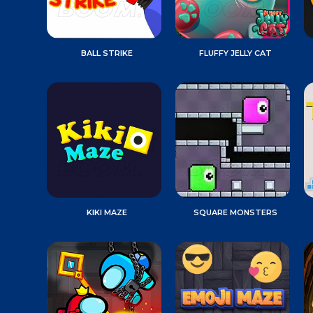
BALL STRIKE
FLUFFY JELLY CAT
KIKI MAZE
SQUARE MONSTERS