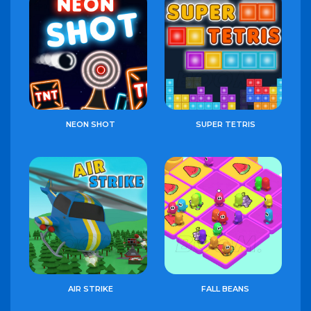
NEON SHOT
SUPER TETRIS
AIR STRIKE
FALL BEANS