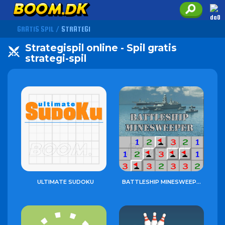
GRATIS SPIL
/
STRATEGI
Strategispil online - Spil gratis
strategi-spil
ULTIMATE SUDOKU
BATTLESHIP MINESWEEPER