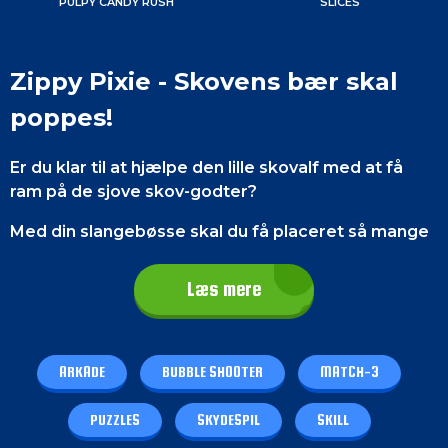
PULPY CANDY RUSH
SLICES
Zippy Pixie - Skovens bær skal
poppes!
Er du klar til at hjælpe den lille skovalf med at få
ram på de sjove skov-godter?
Med din slangebøsse skal du få placeret så mange
bær i klynger af 3+ og de vil derefter sprænges!
Dette skal du gøre inden der er kommer så mange
Læs mere
bær at spillet er slut. I dette hyggelige
boble spil
vil
du se alle mulige lækre ting fra skoven, såsom
hasselnødder, skov-jordbær, stikkelsbær og
ARKADE
BUBBLE SHOOTER
MATCH-3
brombær og meget mere! Du skal skulle skyde dig
igennem 55 udfordrende pop-tastiske baner! :)
PUZZLES
SKYDESPIL
SKILL
Hvis du gør dig umage med at sprænge de flotte