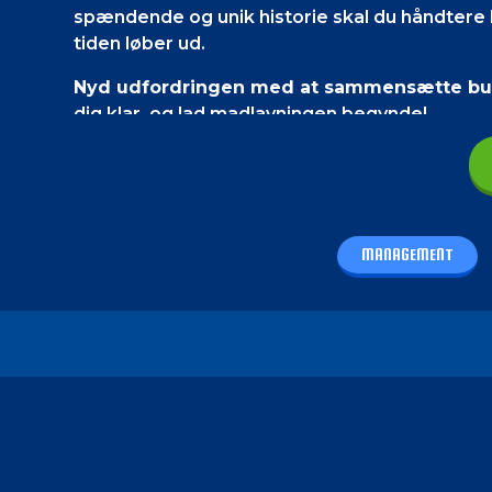
spændende og unik historie skal du håndtere 
tiden løber ud.
Nyd udfordringen med at sammensætte burge
dig klar, og lad madlavningen begynde!
Spillets kontrol
På en smartphone
skal du bruge din berøring
MANAGEMENT
På en PC
skal du bruge din mus og piletasterne 
Hvordan spiller jeg - Ultra Pixel Burger
Dit ultimative mål er at tilberede dine kund
du trykke/klikke på siderne af skærmen eller b
Du skal lave burgerboller med fyld.
Skær brø
side af skærmen finder du serveringsbakken o
komfuret og grillen til madlavning.