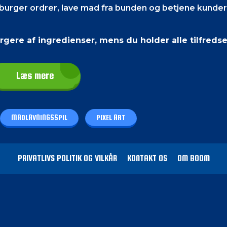
burger ordrer, lave mad fra bunden og betjene kunder
re af ingredienser, mens du holder alle tilfreds
Læs mere
sskærm til at navigere med spillets genstande og obje
MADLAVNINGSSPIL
PIXEL ART
på dit tastatur til at interagere med spillet.
ia
PRIVATLIVS POLITIK OG VILKÅR
KONTAKT OS
OM BOOM
ers ordrer, før tiden løber ud.
Hvis du vil se dig omkri
ruge venstre og højre piletast på dit tastatur.
det i skiver og hak kødet ved at trykke hurtigt på dem
g drikkevaredispenseren, og i venstre side finder du