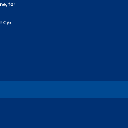
ne, før
e!
Gør
kter.
ng, skal
. I højre