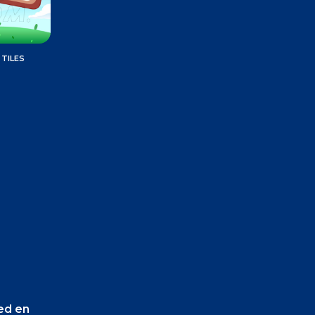
TILES
!
Med en