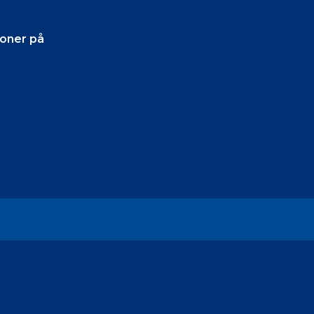
soner på
il.
ste
alle
 bliver
 i