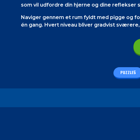
som vil udfordre din hjerne og dine reflekser s
Naviger gennem et rum fyldt med pigge og for
én gang. Hvert niveau bliver gradvist sværere, s
Kontrol af spillet
PC-gamere
kan enten bruge WASD-tasterne elle
Mellemrumstasten kan også bruges til at hop
PUZZLES
Smartphone-gamere
skal bruge touchscreen 
venstre hjørne af skærmen, og hoppekontrol e
Sådan spiller du - All Flee
Dit mål er at nå udgangsdøren med alle spil
figurerne er i sikkerhed. Du skal styre alle fi
nødt til at bruge forskellige strategier for at
sikkerhed.