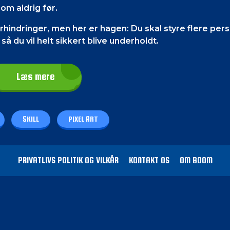
om aldrig før.
hindringer, men her er hagen: Du skal styre flere per
å du vil helt sikkert blive underholdt.
Læs mere
r piletasterne på deres tastatur til at spille dette sp
pe.
SKILL
PIXEL ART
for at spille dette spil. Bevægelseskontrol er i neder
r i nederste højre hjørne af skærmen.
PRIVATLIVS POLITIK OG VILKÅR
KONTAKT OS
OM BOOM
lerne.
Du skal krydse forhindringerne og sørge for, at 
gurerne på én gang og føre hver af dem til udgangen. Du
 undgå pigge og bevægelige knive for at holde figurerne