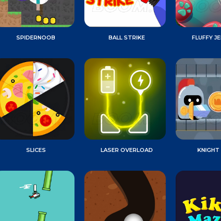
SPIDERNOOB
BALL STRIKE
FLUFFY JE
SLICES
LASER OVERLOAD
KNIGHT