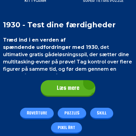
KITTYGRAM
SUPER TETRIS PUZZLE
1930 - Test dine færdigheder
Træd ind i en verden af
spændende udfordringer med 1930
, det
ultimative gratis gådeløsningsspil, der sætter dine
multitasking-evner på prøve! Tag kontrol over flere
figurer på samme tid, og før dem gennem en
række gåder for at nå udgangen.
Læs mere
Kontrol af spillet
På en smartphone
skal du bruge touch-kontrol,
som du finder på skærmen. Nederst til venstre
ADVENTURE
PUZZLES
SKILL
finder du bevægelseskontrollen, og nederst til
højre finder du hoppekontrollen.
PIXEL ART