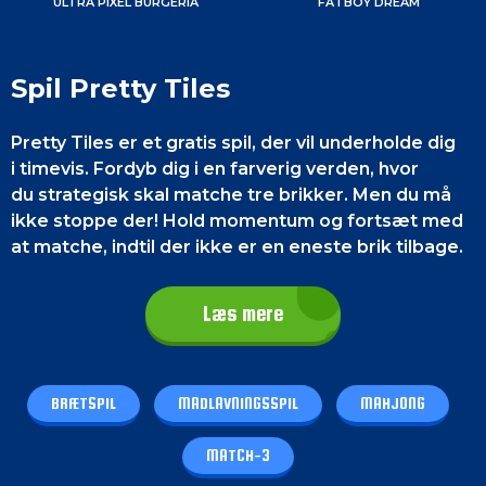
ULTRA PIXEL BURGERIA
FATBOY DREAM
Spil Pretty Tiles
Pretty Tiles er et gratis spil, der vil underholde dig
i timevis. Fordyb dig i en farverig verden, hvor
du strategisk skal matche tre brikker. Men du må
ikke stoppe der! Hold momentum og fortsæt med
at matche, indtil der ikke er en eneste brik tilbage.
Kontrol af spillet
Læs mere
På en
smartphone
skal du blot trykke på brikkerne
med fingrene for at vælge dem. Nederst på
skærmen finder du knapperne til at prøve igen,
BRÆTSPIL
MADLAVNINGSSPIL
MAHJONG
blande igen og hint nederst på skærmen.
MATCH-3
På en PC
skal du bruge musen og trykke på