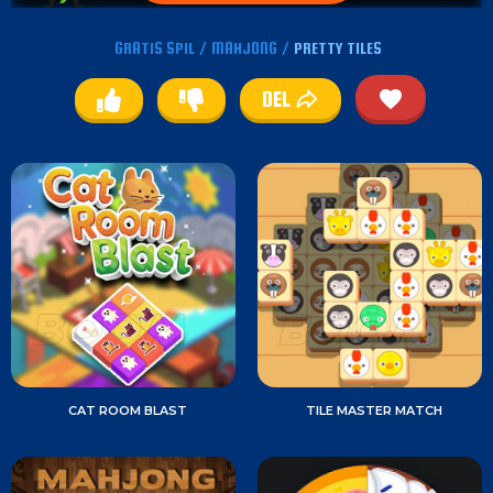
GRATIS SPIL
/
MAHJONG
/
PRETTY TILES
DEL
CAT ROOM BLAST
TILE MASTER MATCH