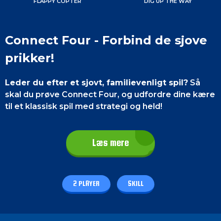
FLAPPY COPTER
DIG UP THE WAY
Connect Four - Forbind de sjove
prikker!
Leder du efter et sjovt, familievenligt spil?
Så
skal du prøve Connect Four, og udfordre dine kære
til et klassisk spil med strategi og held!
Med enkle regler er Connect Four let at lære,
men svært at mestre
- den perfekte kombination
Læs mere
til mange timers underholdning. Inviter dine venner
til en spændende turnering, og se hvem der kan
overliste sine modstandere!
2 PLAYER
SKILL
Kontrol af spillet
Kontrol af Connect Four spillet er meget nem.
For