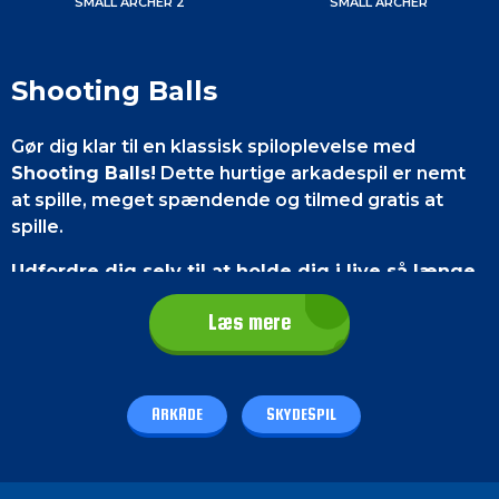
SMALL ARCHER 2
SMALL ARCHER
Shooting Balls
Gør dig klar til en klassisk spiloplevelse med
Shooting Balls!
Dette hurtige arkadespil er nemt
at spille, meget spændende og tilmed gratis at
spille.
Udfordre dig selv til at holde dig i live så længe
som muligt ved at skyde de indkommende
Læs mere
blokke, før de når dig.
Opgrader dine
færdigheder, og vis dine highscores til dine venner!
Prøv Shooting Balls allerede i dag!
ARKADE
SKYDESPIL
Kontrol af spillet
På en smartphone
skal du trykke på skærmen, så