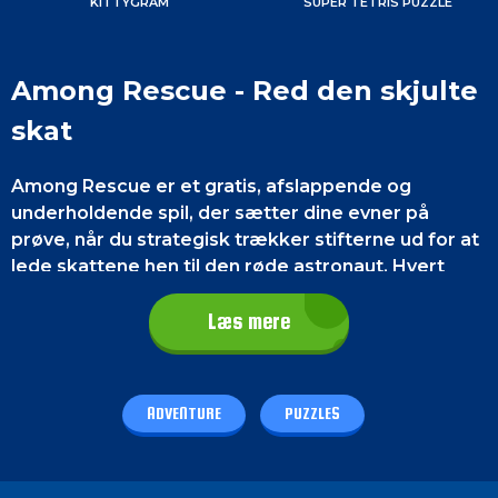
KITTYGRAM
SUPER TETRIS PUZZLE
Among Rescue - Red den skjulte
skat
Among Rescue er et gratis, afslappende og
underholdende spil, der sætter dine evner på
prøve, når du strategisk trækker stifterne ud for at
lede skattene hen til den røde astronaut. Hvert
niveau byder på en ny udfordring, og du vil bruge
timer i forsøget på at redde dagen.
Læs mere
Kontrol af spillet
ADVENTURE
PUZZLES
På en smartphone
skal du bare trykke på den
runde ende af nålene for at trække dem ud.
På en
PC
skal du venstreklikke med musen på den runde