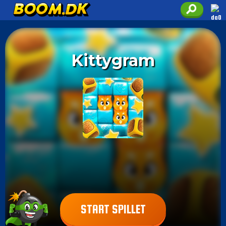
Kittygram
START SPILLET