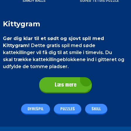
SANDY BALLS
SUPER TETRIS PUZZLE
Kittygram
Gør dig klar til et sødt og sjovt spil med
Kittygram!
Dette gratis spil med søde
kattekillinger vil få dig til at smile i timevis. Du
skal trække kattekillingeblokkene ind i gitteret og
udfylde de tomme pladser.
Nyd dette unikke, udfordrende og enormt
Læs mere
tilfredsstillende spil
med masser af niveauer, hvor
du kan arbejde dig opad! Kittygram er
perfekt underholdning og en god mental
udfordring.
DYRESPIL
PUZZLES
SKILL
Spillets kontrol