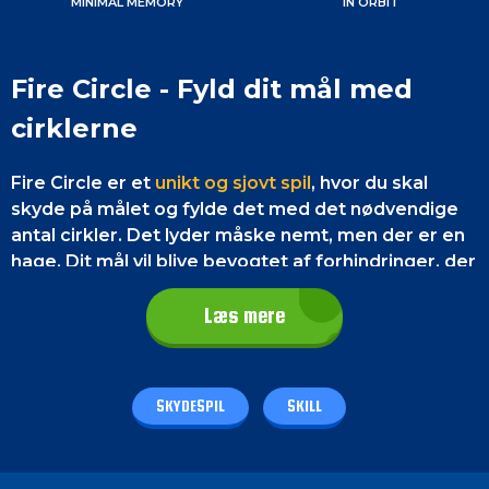
MINIMAL MEMORY
IN ORBIT
Fire Circle - Fyld dit mål med
cirklerne
Fire Circle er et
unikt og sjovt spil
, hvor du skal
skyde på målet og fylde det med det nødvendige
antal cirkler. Det lyder måske nemt, men der er en
hage. Dit mål vil blive bevogtet af forhindringer, der
vil dreje rundt om det. Dette spil har glitchy grafik,
der vil give dig en
futuristisk stemning
, og lydene
Læs mere
vil give dig en tilfredsstillende følelse. Fire Circle er
helt gratis at spille, og du kan nyde dette spil hvor
som helst ved at bruge din browser.
SKYDESPIL
SKILL
Spillets kontrol