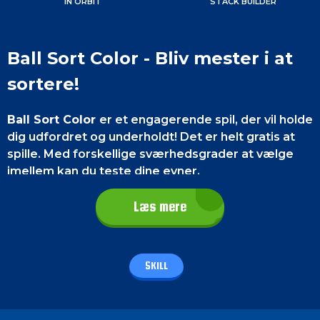
IN ORBIT
STACK BUILDER
Ball Sort Color - Bliv mester i at
sortere!
Ball Sort Color
er et engagerende spil, der vil holde
dig udfordret og underholdt! Det er helt gratis at
spille. Med forskellige sværhedsgrader at vælge
imellem kan du teste dine evner.
Nyd timevis af sjov
med dette enkle puslespil,
Læs mere
som vil hjælpe dig med at skærpe dine reflekser.
Gør dig klar til at vise dine farvesorteringsevner
med Ball Sort Color!
SKILL
Kontrol af spillet
På en smartphone
skal du trykke på et rør for at