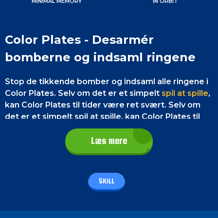
MINIMAL MEMORY
IN ORBIT
Color Plates - Desarmér
bomberne og indsaml ringene
Stop de tikkende bomber og indsaml alle ringene i
Color Plates. Selv om det er et simpelt
spil at spille
,
kan Color Plates til tider være ret svært. Selv om
det er et simpelt spil at spille, kan Color Plates til
tider være ret svært. Lyden af bolden, der rammer
pladerne, er meget tilfredsstillende. Color Plate er
Læs mere
et webbaseret spil, der kan spilles fra enhver
webbrowser.
SKILL
Kontrol af spillet