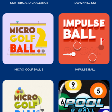
SKATEBOARD CHALLENGE
DOWNHILL SKI
MICRO GOLF BALL 2
IMPULSE BALL