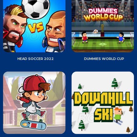
HEAD SOCCER 2022
DUMMIES WORLD CUP